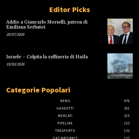
Editor Picks
Addio a Giancarlo Morselli, patron di
Emiliana Serbatoi
20/07/2026
Israele – Colpita la raffineria di Haifa
19/03/2026
Categorie Popolari
NEWS
976
GASDOTTI
251
MERCATI
215
PIPELINE
153
TRASPORTO
132
GAS NATURALE
122