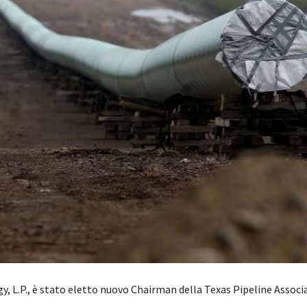
gy, L.P., è stato eletto nuovo Chairman della Texas Pipeline Associ