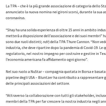
La TPA – che è la più grande associazione di categoria dello St
annunciato la nuova nomina nei gironi scorsi, durante la sua as
coronavirus.
“Shay ha una solida esperienza di oltre 15 anni in ambito industr
metterà a disposizione dell’associazione e dei suoi membri” 
sono due ruoli distinti;
ndr
) della TPA Thure Cannon. “Non vedo
industria, che deve ripartire dopo la pandemia di Covid-19. Le q
regolatorio, nel nostro impegno per costruire e gestire in Texas
l’economia americana fa affidamento ogni giorno”.
Nel suo ruolo a NuStar – compagnia quotata in Borsa e basata 
pipeline degli USA – Bluntzer ha contribuito a rappresentare gli
delle principali associazioni del settore.
“Attraverso la collaborazione con tutti gli stakeholder, incluse le
membri della TPA per far crescere la nostra industria negli ann