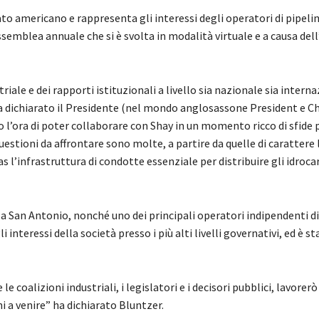
ato americano e rappresenta gli interessi degli operatori di pipeli
semblea annuale che si è svolta in modalità virtuale e a causa dell
iale e dei rapporti istituzionali a livello sia nazionale sia intern
ha dichiarato il Presidente (nel mondo anglosassone President e 
 l’ora di poter collaborare con Shay in un momento ricco di sfide 
uestioni da affrontare sono molte, a partire da quelle di carattere 
 l’infrastruttura di condotte essenziale per distribuire gli idrocar
a San Antonio, nonché uno dei principali operatori indipendenti di
 interessi della società presso i più alti livelli governativi, ed è
 coalizioni industriali, i legislatori e i decisori pubblici, lavorerò
i a venire” ha dichiarato Bluntzer.