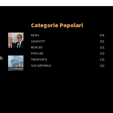
Categorie Popolari
NEWS
976
GASDOTTI
251
MERCATI
215
PIPELINE
153
di
TRASPORTO
132
GAS NATURALE
122