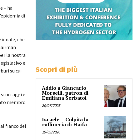
ne – ha
’epidemia di
azionale, che
Chairman
per la nostra
legislativo e
Scopri di più
buri su cui
Addio a Giancarlo
Morselli, patron di
 stoccaggi e
Emiliana Serbatoi
 stato membro
20/07/2026
Israele – Colpita la
raffineria di Haifa
 al fianco dei
19/03/2026