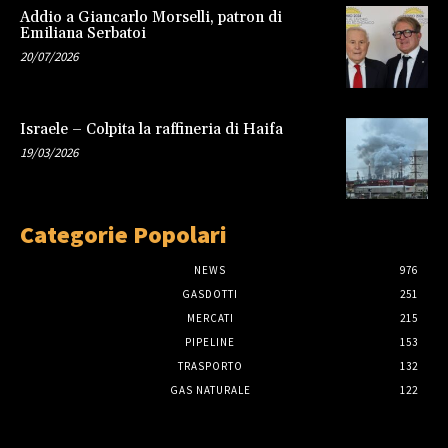
Addio a Giancarlo Morselli, patron di
Emiliana Serbatoi
20/07/2026
Israele – Colpita la raffineria di Haifa
19/03/2026
Categorie Popolari
NEWS
976
GASDOTTI
251
MERCATI
215
PIPELINE
153
TRASPORTO
132
GAS NATURALE
122