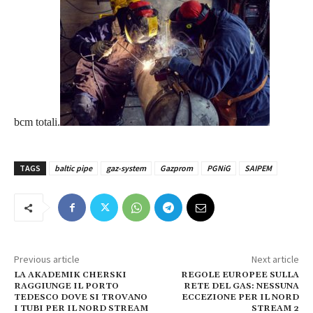
bcm totali.
TAGS
baltic pipe
gaz-system
Gazprom
PGNiG
SAIPEM
Previous article
Next article
LA AKADEMIK CHERSKI
REGOLE EUROPEE SULLA
RAGGIUNGE IL PORTO
RETE DEL GAS: NESSUNA
TEDESCO DOVE SI TROVANO
ECCEZIONE PER IL NORD
I TUBI PER IL NORD STREAM
STREAM 2