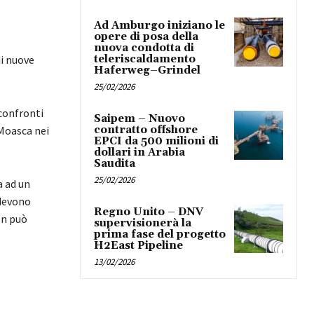
Ad Amburgo iniziano le
opere di posa della
nuova condotta di
teleriscaldamento
di nuove
Haferweg–Grindel
25/02/2026
confronti
Saipem – Nuovo
contratto offshore
 Moasca nei
EPCI da 500 milioni di
dollari in Arabia
Saudita
25/02/2026
a ad un
 devono
Regno Unito – DNV
on può
supervisionerà la
prima fase del progetto
H2East Pipeline
13/02/2026