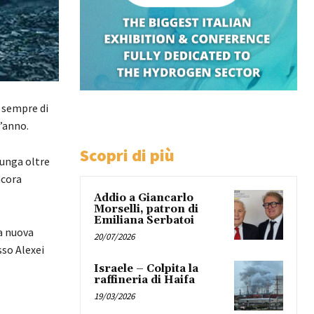
e sempre di
l’anno.
Scopri di più
lunga oltre
ncora
Addio a Giancarlo
Morselli, patron di
Emiliana Serbatoi
a nuova
20/07/2026
sso Alexei
Israele – Colpita la
raffineria di Haifa
19/03/2026