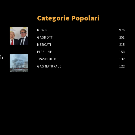
Categorie Popolari
NEWS
976
GASDOTTI
251
MERCATI
215
PIPELINE
153
di
TRASPORTO
132
GAS NATURALE
122