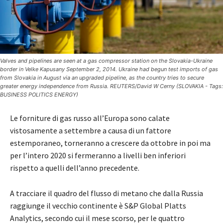
Valves and pipelines are seen at a gas compressor station on the Slovakia-Ukraine
border in Velke Kapusany September 2, 2014. Ukraine had begun test imports of gas
from Slovakia in August via an upgraded pipeline, as the country tries to secure
greater energy independence from Russia. REUTERS/David W Cerny (SLOVAKIA - Tags:
BUSINESS POLITICS ENERGY)
Le forniture di gas russo all’Europa sono calate
vistosamente a settembre a causa di un fattore
estemporaneo, torneranno a crescere da ottobre in poi ma
per l’intero 2020 si fermeranno a livelli ben inferiori
rispetto a quelli dell’anno precedente.
A tracciare il quadro del flusso di metano che dalla Russia
raggiunge il vecchio continente è S&P Global Platts
Analytics, secondo cui il mese scorso, per le quattro