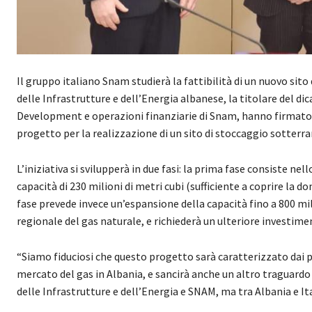
Il gruppo italiano Snam studierà la fattibilità di un nuovo sit
delle Infrastrutture e dell’Energia albanese, la titolare del d
Development e operazioni finanziarie di Snam, hanno firmat
progetto per la realizzazione di un sito di stoccaggio sotterra
L’iniziativa si svilupperà in due fasi: la prima fase consiste nel
capacità di 230 milioni di metri cubi (sufficiente a coprire la 
fase prevede invece un’espansione della capacità fino a 800 mili
regionale del gas naturale, e richiederà un ulteriore investimen
“Siamo fiduciosi che questo progetto sarà caratterizzato dai più
mercato del gas in Albania, e sancirà anche un altro traguardo 
delle Infrastrutture e dell’Energia e SNAM, ma tra Albania e It