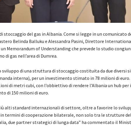
o di stoccaggio del gas in Albania. Come si legge in un comunicato d
icastero Belinda Balluku e Alessandra Pasini, Direttore Internation
o un Memorandum of Understanding che prevede lo studio congiun
no di gas nell’area di Dumrea.
lo sviluppo di una struttura di stoccaggio costituita da due diversi si
domanda interna), per un investimento stimato in 78 milioni di euro
oni di metri cubi, con l’obbiettivo di rendere l’Albania un hub per
to di 150 milioni di euro.
 alti standard internazionali di settore, oltre a favorire lo svilup
in termini di cooperazione bilaterale, non solo tra le strutture de
alia, due partner strategici di lunga data” ha commentato il Minis