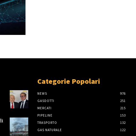
Categorie Popolari
NEWS
976
GASDOTTI
251
MERCATI
215
PIPELINE
153
di
TRASPORTO
132
GAS NATURALE
122