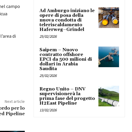
 nel campo
Ad Amburgo iniziano le
icua
opere di posa della
nuova condotta di
teleriscaldamento
Haferweg–Grindel
’area di
25/02/2026
Saipem – Nuovo
contratto offshore
EPCI da 500 milioni di
dollari in Arabia
Saudita
25/02/2026
Regno Unito – DNV
supervisionerà la
prima fase del progetto
Next article
H2East Pipeline
rdo per lo
13/02/2026
ed Pipeline