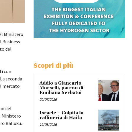
el Ministero
al Business
to del
Scopri di più
ti con
. La seconda
Addio a Giancarlo
 il mercato
Morselli, patron di
Emiliana Serbatoi
20/07/2026
po del
Israele – Colpita la
l Ministero
raffineria di Haifa
tro Balluku.
19/03/2026