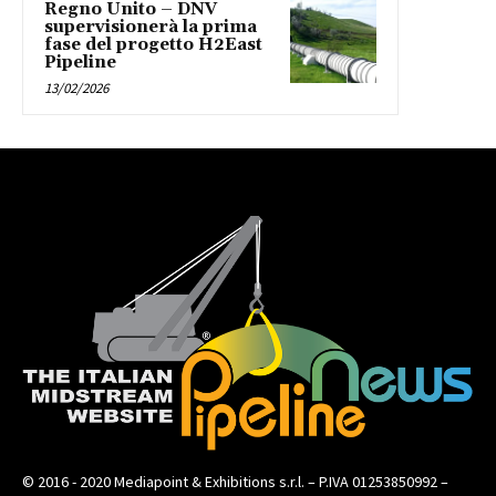
Regno Unito – DNV
supervisionerà la prima
fase del progetto H2East
Pipeline
13/02/2026
© 2016 - 2020 Mediapoint & Exhibitions s.r.l. – P.IVA 01253850992 –