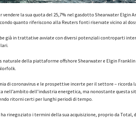
r vendere la sua quota del 25,7% nel gasdotto Shearwater Elgin A
condo quanto riferiscono alla Reuters fonti riservate vicino al doss
 già in trattative avviate con diversi potenziali controparti inte
lari.
as naturale della piattaforme offshore Shearwater e Elgin Franklin 
Norfolk.
ia di coronavirus e le prospettive incerte per il settore – ricorda l
a nell’ambito dell’industria energetica, ma nonostante questa si
endo ritorni certi per lunghi periodi di tempo.
 rinegoziato i termini della sua acquisizione, proprio da Total, di