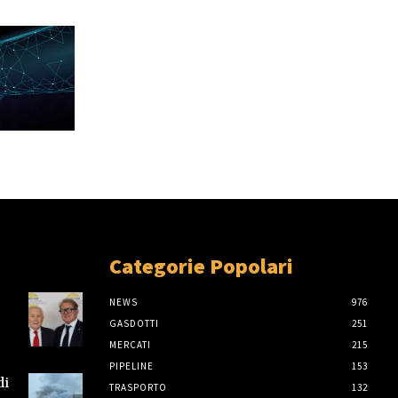
Categorie Popolari
NEWS
976
GASDOTTI
251
MERCATI
215
PIPELINE
153
di
TRASPORTO
132