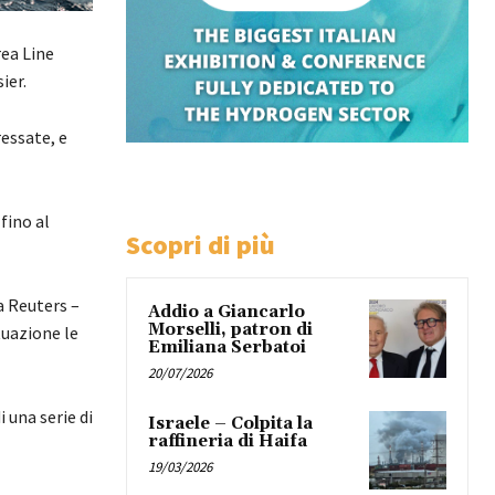
rea Line
ier.
ressate, e
fino al
Scopri di più
a Reuters –
Addio a Giancarlo
Morselli, patron di
tuazione le
Emiliana Serbatoi
20/07/2026
 una serie di
Israele – Colpita la
raffineria di Haifa
19/03/2026