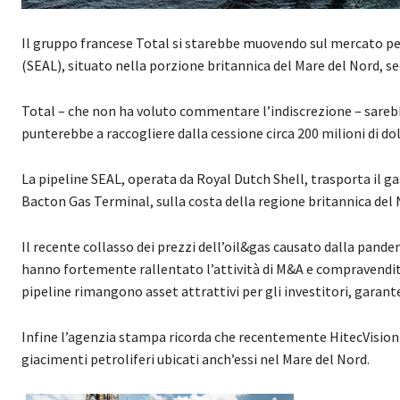
Il gruppo francese Total si starebbe muovendo sul mercato pe
(SEAL), situato nella porzione britannica del Mare del Nord, se
Total – che non ha voluto commentare l’indiscrezione – sarebbe
punterebbe a raccogliere dalla cessione circa 200 milioni di dol
La pipeline SEAL, operata da Royal Dutch Shell, trasporta il g
Bacton Gas Terminal, sulla costa della regione britannica del 
Il recente collasso dei prezzi dell’oil&gas causato dalla pandem
hanno fortemente rallentato l’attività di M&A e compravendit
pipeline rimangono asset attrattivi per gli investitori, garant
Infine l’agenzia stampa ricorda che recentemente HitecVision ha
giacimenti petroliferi ubicati anch’essi nel Mare del Nord.