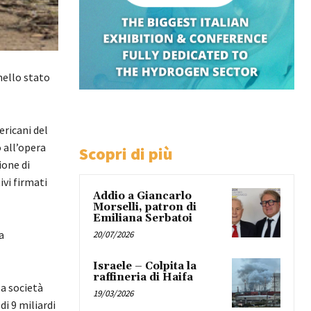
nello stato
ericani del
 all’opera
Scopri di più
ione di
ivi firmati
Addio a Giancarlo
Morselli, patron di
Emiliana Serbatoi
a
20/07/2026
Israele – Colpita la
raffineria di Haifa
la società
19/03/2026
i 9 miliardi