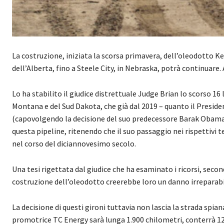
La costruzione, iniziata la scorsa primavera, dell’oleodotto Key
dell’Alberta, fino a Steele City, in Nebraska, potrà continuar
Lo ha stabilito il giudice distrettuale Judge Brian lo scorso 16 
Montana e del Sud Dakota, che già dal 2019 – quanto il Preside
(capovolgendo la decisione del suo predecessore Barak Obama 
questa pipeline, ritenendo che il suo passaggio nei rispettivi te
nel corso del diciannovesimo secolo.
Una tesi rigettata dal giudice che ha esaminato i ricorsi, sec
costruzione dell’oleodotto creerebbe loro un danno irreparabi
La decisione di questi gironi tuttavia non lascia la strada spia
promotrice TC Energy sarà lunga 1.900 chilometri, conterrà 12