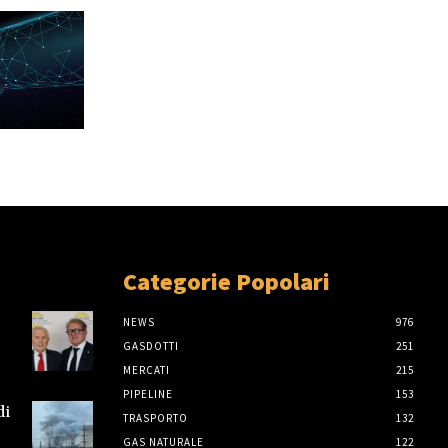
Categorie Popolari
NEWS
976
GASDOTTI
251
MERCATI
215
PIPELINE
153
di
TRASPORTO
132
GAS NATURALE
122