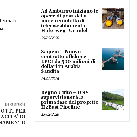
Ad Amburgo iniziano le
opere di posa della
onfermato
nuova condotta di
teleriscaldamento
ua.
Haferweg–Grindel
25/02/2026
Saipem – Nuovo
contratto offshore
EPCI da 500 milioni di
dollari in Arabia
Saudita
25/02/2026
Regno Unito – DNV
supervisionerà la
prima fase del progetto
Next article
H2East Pipeline
DOTTI PER
13/02/2026
ACITA’ DI
ONAMENTO