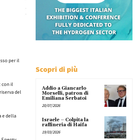
sso per il
Scopri di più
 con il
Addio a Giancarlo
riserva del
Morselli, patron di
Emiliana Serbatoi
20/07/2026
 e della
Israele – Colpita la
raffineria di Haifa
19/03/2026
e Energy,