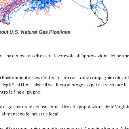
niti ha dimostrato di essere favorevole all’approvazione del perme
hern Environmental Law Center, fecero causa alla compagnie coinvolt
degli Stati Uniti diede il via libera al progetto per attraversare la 
tro la fine di giugno.
à di gas naturale per uso domestico alla popolazione della Virginia
 alimentano le industrie locali.
tra quattro compagnie energetiche regionali: Dominion Energy, Duk