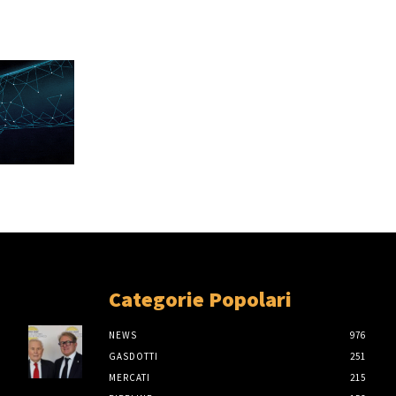
Categorie Popolari
NEWS
976
GASDOTTI
251
MERCATI
215