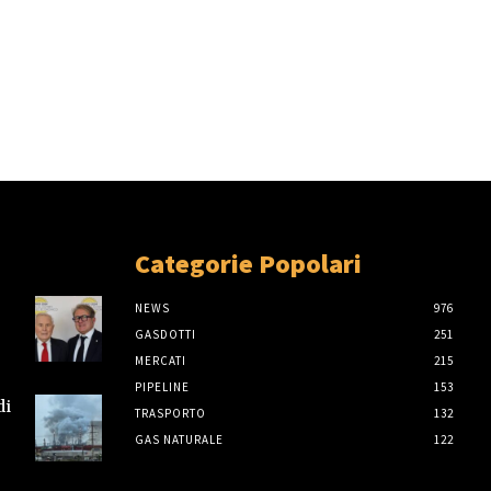
Categorie Popolari
NEWS
976
GASDOTTI
251
MERCATI
215
PIPELINE
153
di
TRASPORTO
132
GAS NATURALE
122